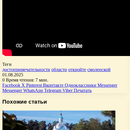
Теги
достопримечательности
области
откройте
смоленской
01.08.2025
0
Время чтения: 7 мин.
Facebook
X
Pinterest
Вконтакте
Одноклассники
Messenger
Messenger
WhatsApp
Telegram
Viber
Печатать
Похожие статьи