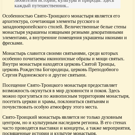
любителей истории, культуры и природы. Здесь
каждый путешественник..
Особенностью Свято-Троицкого монастыря является его
архитектура, сочетающая элементы русского и
западноевропейского стилей. Величественные белые стены
монастыря украшены изящными резными декоративными
элементами, а внутренние помещения украшены иконами и
фресками.
Монастырь славится своими святынями, среди которых
особенно почитаемы иконописные образы и мощи святых.
Внутри монастыря находятся церковь Святой Троицы,
церковь Рождества Богородицы, церковь Преподобного
Сергия Радонежского и другие святыни.
Посещение Свято-Троицкого монастыря предоставляет
возможность окунуться в мир духовности и покоя. Здесь
можно прогуляться по живописным территориям монастыря,
посетить церкви и храмы, поклониться святыням и
почувствовать особую атмосферу этого места.
Свято-Троицкий монастырь является не только духовным
центром, но и культурным наследием региона. В его стенах
часто проводятся выставки и концерты, а также мероприятия,
посвященные истории и культуре монастыря.