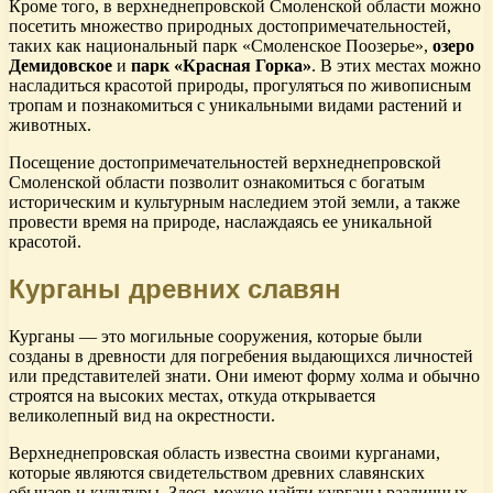
Кроме того, в верхнеднепровской Смоленской области можно
посетить множество природных достопримечательностей,
таких как национальный парк «Смоленское Поозерье»,
озеро
Демидовское
и
парк «Красная Горка»
. В этих местах можно
насладиться красотой природы, прогуляться по живописным
тропам и познакомиться с уникальными видами растений и
животных.
Посещение достопримечательностей верхнеднепровской
Смоленской области позволит ознакомиться с богатым
историческим и культурным наследием этой земли, а также
провести время на природе, наслаждаясь ее уникальной
красотой.
Курганы древних славян
Курганы — это могильные сооружения, которые были
созданы в древности для погребения выдающихся личностей
или представителей знати. Они имеют форму холма и обычно
строятся на высоких местах, откуда открывается
великолепный вид на окрестности.
Верхнеднепровская область известна своими курганами,
которые являются свидетельством древних славянских
обычаев и культуры. Здесь можно найти курганы различных