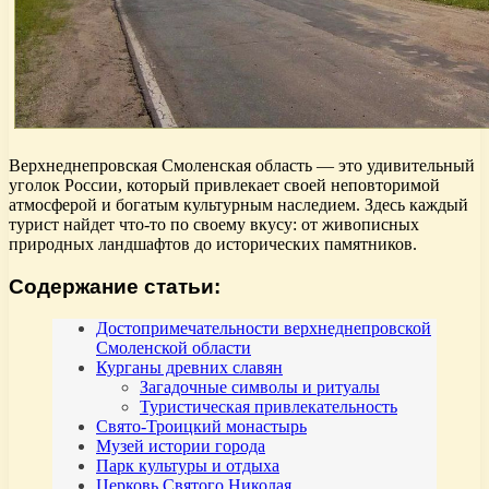
Верхнеднепровская Смоленская область — это удивительный
уголок России, который привлекает своей неповторимой
атмосферой и богатым культурным наследием. Здесь каждый
турист найдет что-то по своему вкусу: от живописных
природных ландшафтов до исторических памятников.
Содержание статьи:
Достопримечательности верхнеднепровской
Смоленской области
Курганы древних славян
Загадочные символы и ритуалы
Туристическая привлекательность
Свято-Троицкий монастырь
Музей истории города
Парк культуры и отдыха
Церковь Святого Николая