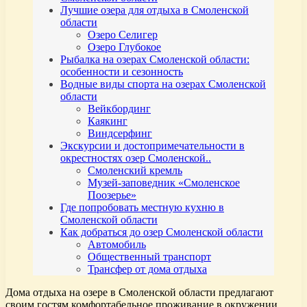
Лучшие озера для отдыха в Смоленской
области
Озеро Селигер
Озеро Глубокое
Рыбалка на озерах Смоленской области:
особенности и сезонность
Водные виды спорта на озерах Смоленской
области
Вейкбординг
Каякинг
Виндсерфинг
Экскурсии и достопримечательности в
окрестностях озер Смоленской..
Смоленский кремль
Музей-заповедник «Смоленское
Поозерье»
Где попробовать местную кухню в
Смоленской области
Как добраться до озер Смоленской области
Автомобиль
Общественный транспорт
Трансфер от дома отдыха
Дома отдыха на озере в Смоленской области предлагают
своим гостям комфортабельное проживание в окружении