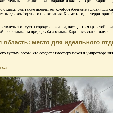
екательные поездки на катамаранах и каяках по реке Карпинка,
о отдыха, она также предлагает комфортабельные условия для с
ым для комфортного проживания. Кроме того, на территории ба
твлечься от суеты городской жизни, насладиться красотой прир
ойного отдыха на природе, база отдыха Карпинск станет идеальн
 область: место для идеального от
го густым лесом, что создает атмосферу покоя и умиротворения
ыха