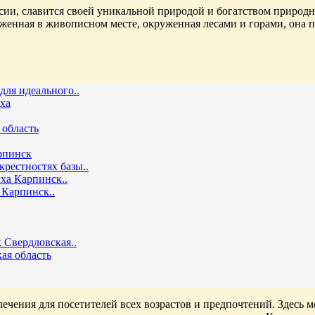
ссии, славится своей уникальной природой и богатством природ
оженная в живописном месте, окруженная лесами и горами, она 
для идеального..
ха
 область
рпинск
рестностях базы..
ха Карпинск..
 Карпинск..
 Свердловская..
ая область
лечения для посетителей всех возрастов и предпочтений. Здесь