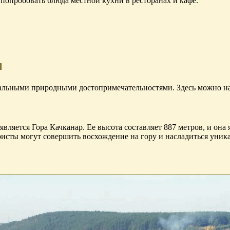
попробовать блюда местной кухни в ресторанах и кафе.
и
альными природными достопримечательностями. Здесь можно нас
ляется Гора Качканар. Ее высота составляет 887 метров, и она
исты могут совершить восхождение на гору и насладиться уника