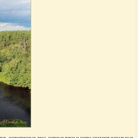
ух, живописные леса, горные реки и озера создают идеальные