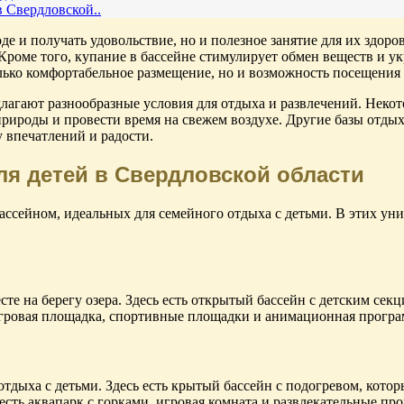
в Свердловской..
оде и получать удовольствие, но и полезное занятие для их здор
Кроме того, купание в бассейне стимулирует обмен веществ и у
лько комфортабельное размещение, но и возможность посещения 
едлагают разнообразные условия для отдыха и развлечений. Нек
и природы и провести время на свежем воздухе. Другие базы отд
у впечатлений и радости.
ля детей в Свердловской области
бассейном, идеальных для семейного отдыха с детьми. В этих ун
е на берегу озера. Здесь есть открытый бассейн с детским секц
игровая площадка, спортивные площадки и анимационная програм
отдыха с детьми. Здесь есть крытый бассейн с подогревом, кото
есть аквапарк с горками, игровая комната и развлекательные про