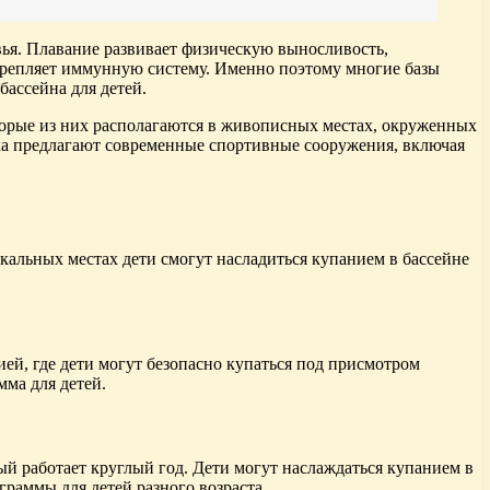
овья. Плавание развивает физическую выносливость,
крепляет иммунную систему. Именно поэтому многие базы
бассейна для детей.
оторые из них располагаются в живописных местах, окруженных
ыха предлагают современные спортивные сооружения, включая
икальных местах дети смогут насладиться купанием в бассейне
ией, где дети могут безопасно купаться под присмотром
ма для детей.
рый работает круглый год. Дети могут наслаждаться купанием в
граммы для детей разного возраста.