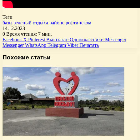
Теги
базы
зеленый
отдыха
районе
рефтинском
14.12.2023
0
Время чтения: 7 мин.
Facebook
X
Pinterest
Вконтакте
Одноклассники
Messenger
Messenger
WhatsApp
Telegram
Viber
Печатать
Похожие статьи