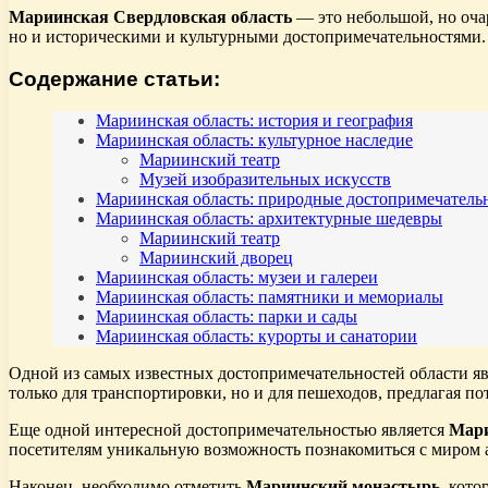
Мариинская Свердловская область
— это небольшой, но оча
но и историческими и культурными достопримечательностями. 
Содержание статьи:
Мариинская область: история и география
Мариинская область: культурное наследие
Мариинский театр
Музей изобразительных искусств
Мариинская область: природные достопримечатель
Мариинская область: архитектурные шедевры
Мариинский театр
Мариинский дворец
Мариинская область: музеи и галереи
Мариинская область: памятники и мемориалы
Мариинская область: парки и сады
Мариинская область: курорты и санатории
Одной из самых известных достопримечательностей области я
только для транспортировки, но и для пешеходов, предлагая 
Еще одной интересной достопримечательностью является
Мари
посетителям уникальную возможность познакомиться с миром а
Наконец, необходимо отметить
Мариинский монастырь
, кот