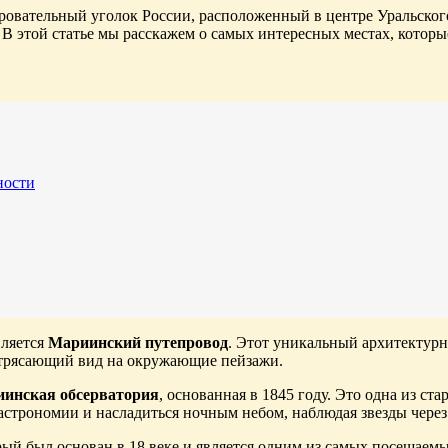
ровательный уголок России, расположенный в центре Уральского
В этой статье мы расскажем о самых интересных местах, которы
ности
вляется
Мариинский путепровод
. Этот уникальный архитектурн
потрясающий вид на окружающие пейзажи.
инская обсерватория
, основанная в 1845 году. Это одна из с
строномии и насладиться ночным небом, наблюдая звезды через
орый был основан в 18 веке и является одним из самых посещаем