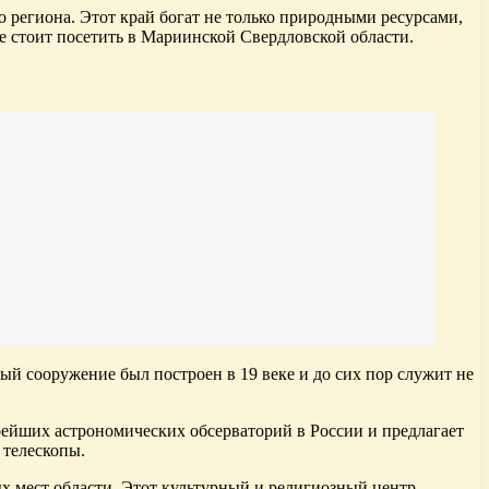
 региона. Этот край богат не только природными ресурсами,
е стоит посетить в Мариинской Свердловской области.
ый сооружение был построен в 19 веке и до сих пор служит не
тарейших астрономических обсерваторий в России и предлагает
 телескопы.
ых мест области. Этот культурный и религиозный центр