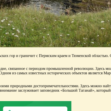
ьских гор и граничит с Пермским краем и Тюменской областью.
ледие, связанное с периодом промышленной революции. Здесь м
 Одним из самых известных исторических объектов является Мар
воими природными достопримечательностями. Здесь можно найти
 внимание заслуживает заповедник «Большой Таганай», которы