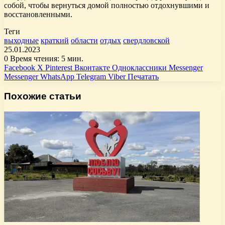
собой, чтобы вернуться домой полностью отдохнувшими и
восстановленными.
Теги
выходные
краткий
области
отдых
свердловской
25.01.2023
0
Время чтения: 5 мин.
Facebook
X
Pinterest
Вконтакте
Одноклассники
Messenger
Messenger
WhatsApp
Telegram
Viber
Печатать
Похожие статьи