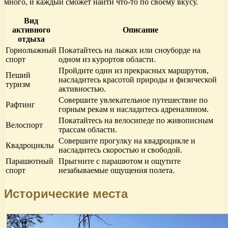
много, и каждый сможет найти что-то по своему вкусу.
Вид
активного
Описание
отдыха
Горнолыжный
Покатайтесь на лыжах или сноуборде на
спорт
одном из курортов области.
Пройдите один из прекрасных маршрутов,
Пеший
насладитесь красотой природы и физической
туризм
активностью.
Совершите увлекательное путешествие по
Рафтинг
горным рекам и насладитесь адреналином.
Покатайтесь на велосипеде по живописным
Велоспорт
трассам области.
Совершите прогулку на квадроцикле и
Квадроциклы
насладитесь скоростью и свободой.
Парашютный
Прыгните с парашютом и ощутите
спорт
незабываемые ощущения полета.
Исторические места