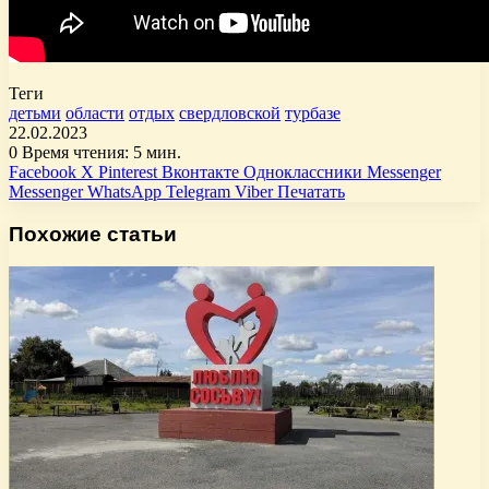
Теги
детьми
области
отдых
свердловской
турбазе
22.02.2023
0
Время чтения: 5 мин.
Facebook
X
Pinterest
Вконтакте
Одноклассники
Messenger
Messenger
WhatsApp
Telegram
Viber
Печатать
Похожие статьи