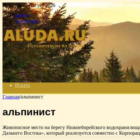
Пятница , 7 Август 2026
Войти
Switch skin
Искать
Главная
/
альпинист
альпинист
Живописное место на берегу Нижнеборейского водохранилища,
Дальнего Востока», который реализуется совместно с Корпора