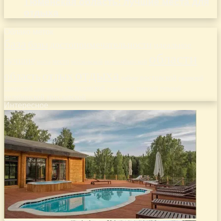
Тюменская область: лучшие места для
отдыха
Облако меток
база
базы
достопримечательности
идеальное
области
лучшие
место
новосибирской
места
московской
отдыха
отдых
область
ростовской
рязанской
районе
самарской
свердловской
тверской
саратовской
тульской
тамбовской
челябинской
ярославской
Интересное