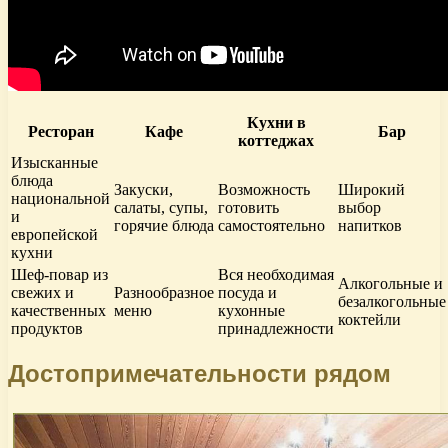
Кухни в
Ресторан
Кафе
Бар
коттеджах
Изысканные
блюда
Закуски,
Возможность
Широкий
национальной
салаты, супы,
готовить
выбор
и
горячие блюда
самостоятельно
напитков
европейской
кухни
Шеф-повар из
Вся необходимая
Алкогольные и
свежих и
Разнообразное
посуда и
безалкогольные
качественных
меню
кухонные
коктейли
продуктов
принадлежности
Достопримечательности рядом