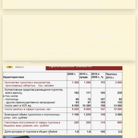
животными на базах отдыха
Облако меток
база
базы
достопримечательности
идеальное
области
лучшие
место
новосибирской
места
московской
отдыха
отдых
область
ростовской
рязанской
районе
самарской
свердловской
тверской
саратовской
тульской
тамбовской
челябинской
ярославской
Интересное