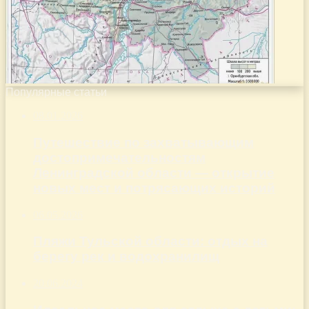
Популярные статьи
08.01.2026
Путешествие по захватывающим
достопримечательностям
Ленинградской области — открытие
новых мест и потрясающих историй
06.05.2026
Пляжи Тульской области: отдых на
берегу рек и водохранилищ
20.06.2024