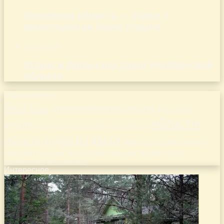
Псковская область — отдых с
животными на базах отдыха
07.08.2026
Отдых в Уральских горах Челябинской
области
Облако меток
база
базы
достопримечательности
идеальное
области
лучшие
место
новосибирской
места
московской
отдыха
отдых
область
ростовской
рязанской
районе
самарской
свердловской
тверской
саратовской
тульской
тамбовской
челябинской
ярославской
Интересное