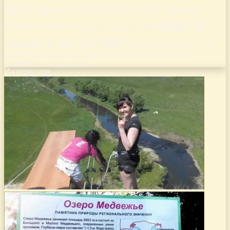
база
базы
достопримечательности
идеальное
области
лучшие
место
новосибирской
места
московской
отдыха
отдых
область
ростовской
рязанской
районе
самарской
свердловской
тверской
саратовской
тульской
тамбовской
челябинской
ярославской
Интересное