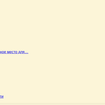
ьное место для…
ти