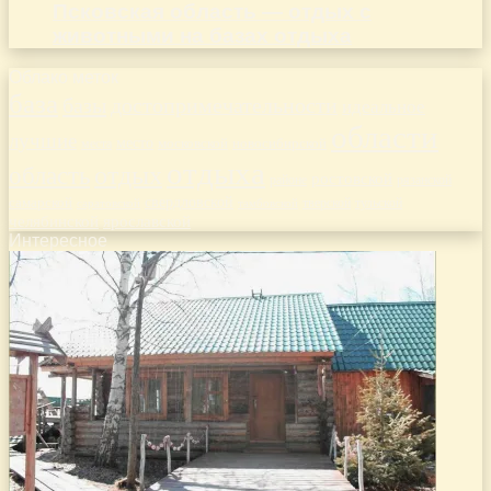
Псковская область — отдых с
животными на базах отдыха
Облако меток
база
базы
достопримечательности
идеальное
области
лучшие
место
новосибирской
места
московской
отдыха
отдых
область
ростовской
рязанской
районе
самарской
свердловской
тверской
саратовской
тульской
тамбовской
челябинской
ярославской
Интересное