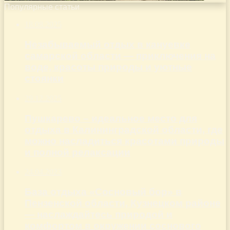
Популярные статьи
18.08.2025
Незабываемый отдых в кануевке
самарской области — приключения на
воде, красоты природы и уютные
стоянки
29.12.2025
Пушкарево – идеальное место для
отдыха в Калининградской области, где
можно насладиться красотами природы
и полной релаксации
24.04.2023
База отдыха «Сосновый бор» в
Пензенской области, Кузнецком районе
— наслаждайтесь природой и
комфортом в окружении соснового