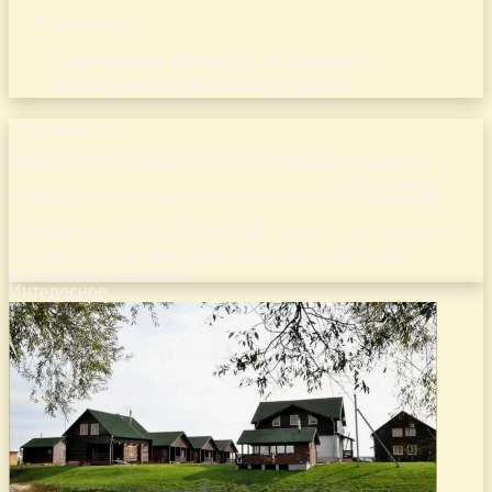
07.08.2026
Псковская область — отдых с
животными на базах отдыха
Облако меток
база
базы
достопримечательности
идеальное
области
лучшие
место
новосибирской
места
московской
отдыха
отдых
область
ростовской
рязанской
районе
самарской
свердловской
тверской
саратовской
тульской
тамбовской
челябинской
ярославской
Интересное