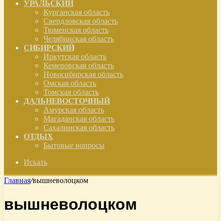
УРАЛЬСКИЙ
Курганская область
Свердловская область
Тюменская область
Челябинская область
СИБИРСКИЙ
Иркутская область
Кемеровская область
Новосибирская область
Омская область
Томская область
ДАЛЬНЕВОСТОЧНЫЙ
Амурская область
Магаданская область
Сахалинская область
ОТДЫХ
Бытовые вопросы
Искать
Главная
/
вышневолоцком
вышневолоцком