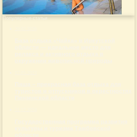
Популярные статьи
20.02.2026
База отдыха «Чайка» в Иркутской
области — идеальное место для
релакса и активного отдыха в
окружении живописной природы
17.05.2023
Пяша – прекрасная база отдыха для
туристов и отпускников в окрестностях
Пензенской области
31.12.2024
Государственная программа развития
культуры и туризма Тамбовской
области