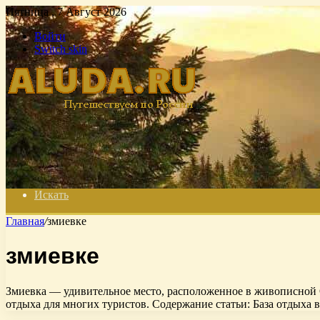
Пятница , 7 Август 2026
Войти
Switch skin
Искать
Главная
/
змиевке
змиевке
Змиевка — удивительное место, расположенное в живописной О
отдыха для многих туристов. Содержание статьи: База отдыха 