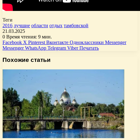
Теги
2016
лучшие
области
отдых
тамбовской
21.03.2025
0
Время чтения: 9 мин.
Facebook
X
Pinterest
Вконтакте
Одноклассники
Messenger
Messenger
WhatsApp
Telegram
Viber
Печатать
Похожие статьи