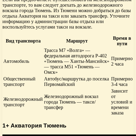
транспорте, то вам следует доехать до железнодорожного
вокзала города Тюмень. Из Тюмени можно добраться до базы
отдыха Акватория на такси или заказать трансфер. Уточните
информацию у администрации базы отдыха или
воспользуйтесь услугами такси на вокзале.
Время в
Вид транспорта
Маршрут
пути
Трасса М7 «Волга» —
федеральная автодорога Р-402
Примерно
Автомобиль
«Тюмень — Ханты-Мансийск»
2 часа
— трасса М51 «Тюмень —
Омск»
Общественный
Автобус/маршрутка до поселка
Примерно
транспорт
Первомайский
3-4 часа
Зависит
Железнодорожный вокзал
от
Железнодорожный
города Тюмень — такси/
условий и
транспорт
трансфер
времени
заказа
1+ Акватория Тюмень