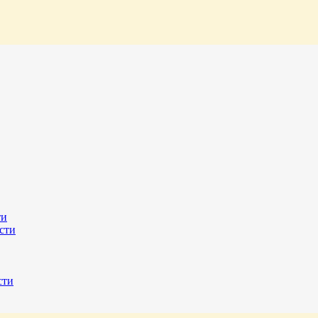
ти
сти
сти