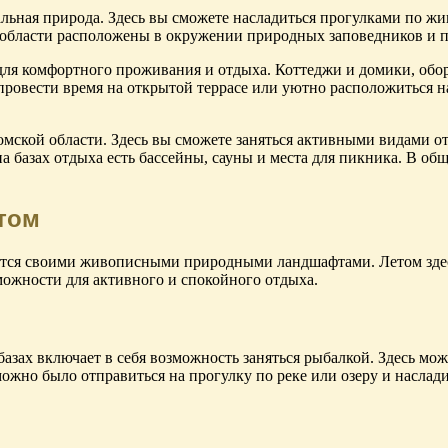
ьная природа. Здесь вы сможете насладиться прогулками по жив
бласти расположены в окружении природных заповедников и пар
 для комфортного проживания и отдыха. Коттеджи и домики, обо
ровести время на открытой террасе или уютно расположиться на 
Томской области. Здесь вы сможете заняться активными видами о
 базах отдыха есть бассейны, сауны и места для пикника. В общ
етом
вится своими живописными природными ландшафтами. Летом зде
можности для активного и спокойного отдыха.
базах включает в себя возможность заняться рыбалкой. Здесь мо
можно было отправиться на прогулку по реке или озеру и насла