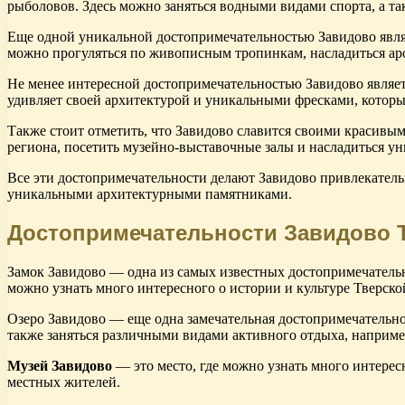
рыболовов. Здесь можно заняться водными видами спорта, а т
Еще одной уникальной достопримечательностью Завидово явл
можно прогуляться по живописным тропинкам, насладиться ар
Не менее интересной достопримечательностью Завидово являе
удивляет своей архитектурой и уникальными фресками, которы
Также стоит отметить, что Завидово славится своими красивы
региона, посетить музейно-выставочные залы и насладиться у
Все эти достопримечательности делают Завидово привлекатель
уникальными архитектурными памятниками.
Достопримечательности Завидово 
Замок Завидово — одна из самых известных достопримечательно
можно узнать много интересного о истории и культуре Тверско
Озеро Завидово — еще одна замечательная достопримечательнос
также заняться различными видами активного отдыха, наприме
Музей Завидово
— это место, где можно узнать много интересн
местных жителей.