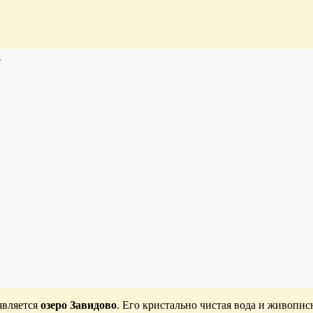
и
является
озеро Завидово
. Его кристально чистая вода и живопи