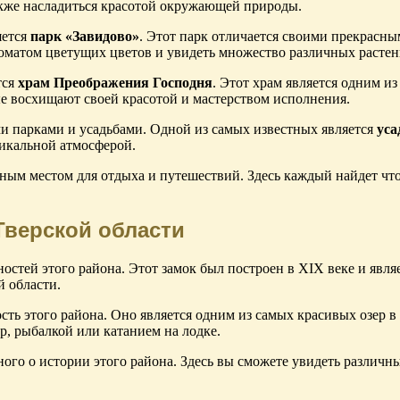
акже насладиться красотой окружающей природы.
яется
парк «Завидово»
. Этот парк отличается своими прекрасн
оматом цветущих цветов и увидеть множество различных растен
тся
храм Преображения Господня
. Этот храм является одним и
е восхищают своей красотой и мастерством исполнения.
ми парками и усадьбами. Одной из самых известных является
уса
никальной атмосферой.
ным местом для отдыха и путешествий. Здесь каждый найдет что
Тверской области
стей этого района. Этот замок был построен в XIX веке и явля
й области.
ть этого района. Оно является одним из самых красивых озер в
р, рыбалкой или катанием на лодке.
ого о истории этого района. Здесь вы сможете увидеть различн