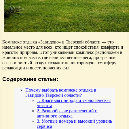
Комплекс отдыха «Завидово» в Тверской области — это
идеальное место для всех, кто ищет спокойствия, комфорта и
красоты природы. Этот уникальный комплекс расположен в
живописном месте, где величественные леса, прозрачные
озера и чистый воздух создают неповторимую атмосферу
релаксации и восстановления сил.
Содержание статьи:
Почему выбрать комплекс отдыха в
Завидово Тверской области?
1. Красивая природа и экологическая
чистота
2. Разнообразие развлечений и
активного отдыха
3. Уютные номера и высокий уровень
сервиса