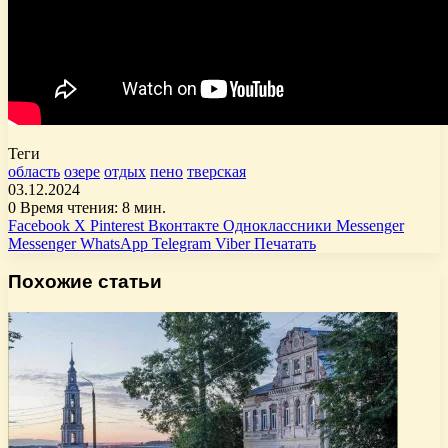
Теги
область
озере
отдых
пено
тверская
03.12.2024
0
Время чтения: 8 мин.
Facebook
X
Pinterest
Вконтакте
Одноклассники
Messenger
Messenger
WhatsApp
Telegram
Viber
Печатать
Похожие статьи