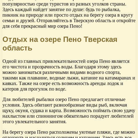
популярностью среди туристов из разных уголков страны.
Здесь каждый найдет занятие по душе: будь то рыбалка,
пикник на природе или просто отдых на берегу озера в кругу
семьи и друзей. Отправляйтесь в Тверскую область и откройте
для себя прекрасный мир озера Пено!
Отдых на озере Пено Тверская
область
Одной из главных привлекательностей озера Пено является
его чистота и прозрачность воды. Благодаря этому здесь
можно заниматься различными видами водного спорта,
такими как плавание, водные лыжи, катание на катамаранах и
каяках. Также на озере есть возможность аренды лодок и
катеров для прогулок по воде.
Для любителей рыбалки озеро Пено предлагает отличные
условия. Здесь обитают разнообразные виды рыб, включая
щуку, окуня, судака и карпа. Возможность поймать свою удачу
нахлыстом или спиннингом обязательно порадует любителей
этого увлекательного занятия.
На берегу озера Пено расположены уютные пляжи, где можно
отдохнуть и насладиться солнцем и купанием. Здесь есть все