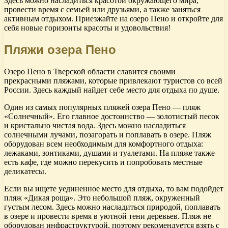
Здесь можно насладиться красотой окружающего мира,
провести время с семьей или друзьями, а также заняться
активным отдыхом. Приезжайте на озеро Пено и откройте для
себя новые горизонты красоты и удовольствия!
Пляжи озера Пено
Озеро Пено в Тверской области славится своими
прекрасными пляжами, которые привлекают туристов со всей
России. Здесь каждый найдет себе место для отдыха по душе.
Один из самых популярных пляжей озера Пено — пляж
«Солнечный». Его главное достоинство — золотистый песок
и кристально чистая вода. Здесь можно насладиться
солнечными лучами, позагорать и поплавать в озере. Пляж
оборудован всем необходимым для комфортного отдыха:
лежаками, зонтиками, душами и туалетами. На пляже также
есть кафе, где можно перекусить и попробовать местные
деликатесы.
Если вы ищете уединенное место для отдыха, то вам подойдет
пляж «Дикая роща». Это небольшой пляж, окруженный
густым лесом. Здесь можно насладиться природой, поплавать
в озере и провести время в уютной тени деревьев. Пляж не
оборудован инфраструктурой, поэтому рекомендуется взять с