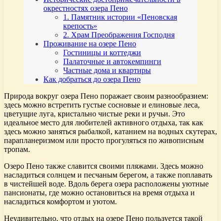
окрестностях озера Пено
1. Памятник истории «Пеновская
крепость»
2. Храм Преображения Господня
Проживание на озере Пено
Гостиницы и коттеджи
Палаточные и автокемпинги
Частные дома и квартиры
Как добраться до озера Пено
Природа вокруг озера Пено поражает своим разнообразием:
здесь можно встретить густые сосновые и елиновые леса,
цветущие луга, кристально чистые реки и ручьи. Это
идеальное место для любителей активного отдыха, так как
здесь можно заняться рыбалкой, катанием на водных скутерах,
парапланеризмом или просто прогуляться по живописным
тропам.
Озеро Пено также славится своими пляжами. Здесь можно
насладиться солнцем и песчаным берегом, а также поплавать
в чистейшей воде. Вдоль берега озера расположены уютные
пансионаты, где можно остановиться на время отдыха и
насладиться комфортом и уютом.
Неудивительно, что отдых на озере Пено пользуется такой