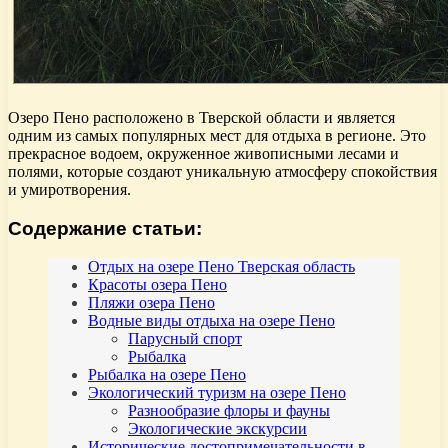
Озеро Пено расположено в Тверской области и является
одним из самых популярных мест для отдыха в регионе. Это
прекрасное водоем, окруженное живописными лесами и
полями, которые создают уникальную атмосферу спокойствия
и умиротворения.
Содержание статьи:
Отдых на озере Пено Тверская область
Красоты озера Пено
Пляжи озера Пено
Водные виды отдыха на озере Пено
Парусный спорт
Рыбалка
Рыбалка на озере Пено
Экологический туризм на озере Пено
Разнообразие флоры и фауны
Экологические экскурсии
Исторические достопримечательности в