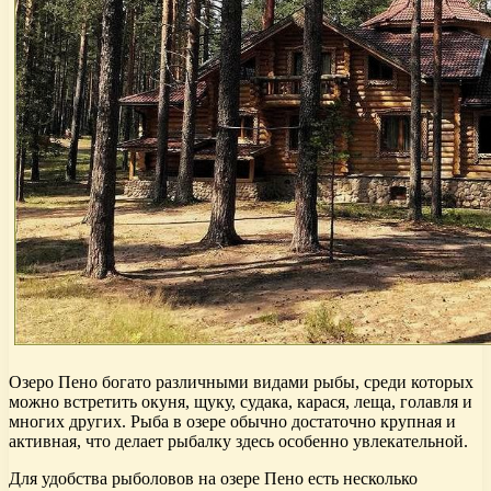
Озеро Пено богато различными видами рыбы, среди которых
можно встретить окуня, щуку, судака, карася, леща, голавля и
многих других. Рыба в озере обычно достаточно крупная и
активная, что делает рыбалку здесь особенно увлекательной.
Для удобства рыболовов на озере Пено есть несколько