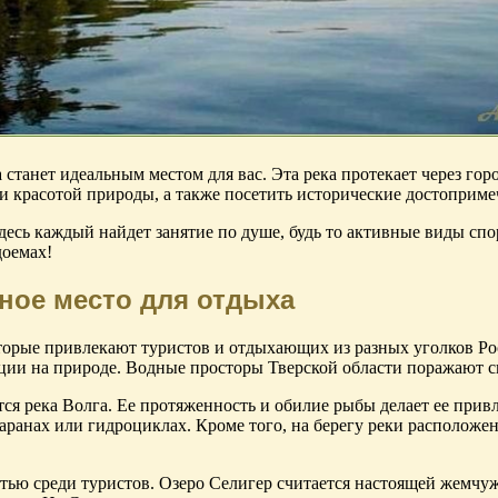
станет идеальным местом для вас. Эта река протекает через гор
и красотой природы, а также посетить исторические достоприме
Здесь каждый найдет занятие по душе, будь то активные виды сп
доемах!
ное место для отдыха
орые привлекают туристов и отдыхающих из разных уголков Росс
ции на природе. Водные просторы Тверской области поражают св
ся река Волга. Ее протяженность и обилие рыбы делает ее при
аранах или гидроциклах. Кроме того, на берегу реки расположе
тью среди туристов. Озеро Селигер считается настоящей жемчу