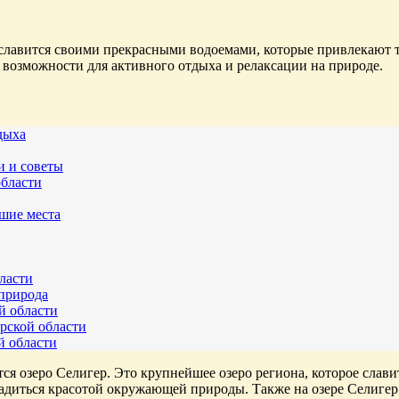
, славится своими прекрасными водоемами, которые привлекают 
 возможности для активного отдыха и релаксации на природе.
дыха
и и советы
области
шие места
ласти
 природа
й области
рской области
й области
ся озеро Селигер. Это крупнейшее озеро региона, которое сла
сладиться красотой окружающей природы. Также на озере Селиг