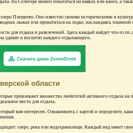
а. На Селигере можно покататься на каяках или каноэ, а также
я озеро Плещеево. Оно известно своими историческими и культ
 водных лыжах или прокатиться на лодке, наслаждаясь тишиной
сти для отдыха и развлечений. Здесь каждый найдет что-то по 
она удивят и восхитят каждого отдыхающего.
Тверской области
торые привлекают множество любителей активного отдыха на при
деальное место для отдыха.
оторый вам интересен. Ознакомьтесь с картой и определите, каки
инения.
подходит: озеро, река или водохранилище. Каждый вид имеет сво