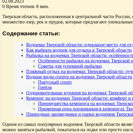
02.08.2023
0
Время чтения: 8 мин.
Тверская область, расположенная в центральной части России
множество озер, рек и прудов, которые предлагают уникальные
Содержание статьи:
Водоемы Тверской области: идеальное место для от
Как выбрать водоем для отдыха в Тверской области
Рыбалка на водоемах Тверской области: особенност
Особенности рыбалки на водоемах Тверской 
Советы для успешной рыбалки
Пляжный отдых на водоемах Тверской области: луч
Водные виды спорта на водоемах Тверской области
Парусный спорт
Гребля
Оздоровительные купания на водоемах Тверской об
Кемпинг на водоемах Тверской области: комфорт и
Преимущества кемпинга на водоемах Тверско
Примерная цена проживания в кемпингах Тве
Природные заповедники и парки водоемов Тверско
Одним из самых популярных водоемов Тверской области являет
можно заняться рыбалкой, покататься на лодке или просто на