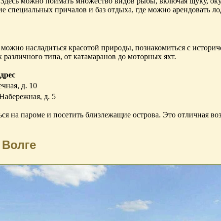
Здесь можно поймать множество видов рыбы, включая щуку, окун
е специальных причалов и баз отдыха, где можно арендовать ло
ь можно насладиться красотой природы, познакомиться с истори
 различного типа, от катамаранов до моторных яхт.
дрес
ечная, д. 10
 Набережная, д. 5
ься на пароме и посетить близлежащие острова. Это отличная во
 Волге