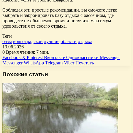
Соблюдая эти простые рекомендации, вы сможете легко
выбрать и забронировать базу отдыха с бассейном, где
проведете незабываемое время и получите максимум
удовольствия от своего отдыха.
Теги
базы
волгоградской
лучшие
области
отдыха
19.06.2026
0
Время чтения: 7 мин.
Facebook
X
Pinterest
Вконтакте
Одноклассники
Messenger
Messenger
WhatsApp
Telegram
Viber
Печатать
Похожие статьи