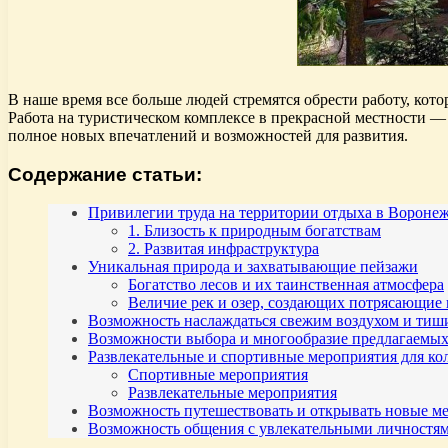
В наше время все больше людей стремятся обрести работу, кот
Работа на туристическом комплексе в прекрасной местности — 
полное новых впечатлений и возможностей для развития.
Содержание статьи:
Привилегии труда на территории отдыха в Воронеж
1. Близость к природным богатствам
2. Развитая инфраструктура
Уникальная природа и захватывающие пейзажи
Богатство лесов и их таинственная атмосфера
Величие рек и озер, создающих потрясающие
Возможность наслаждаться свежим воздухом и тиш
Возможности выбора и многообразие предлагаемых
Развлекательные и спортивные мероприятия для ко
Спортивные мероприятия
Развлекательные мероприятия
Возможность путешествовать и открывать новые ме
Возможность общения с увлекательными личностя