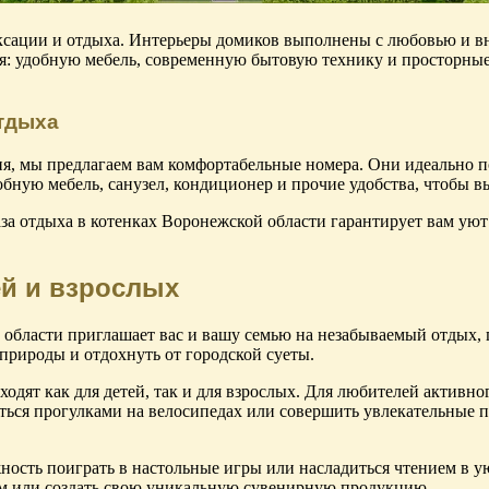
сации и отдыха. Интерьеры домиков выполнены с любовью и вни
я: удобную мебель, современную бытовую технику и просторные
тдыха
я, мы предлагаем вам комфортабельные номера. Они идеально п
обную мебель, санузел, кондиционер и прочие удобства, чтобы в
за отдыха в котенках Воронежской области гарантирует вам уют
ей и взрослых
бласти приглашает вас и вашу семью на незабываемый отдых, гд
природы и отдохнуть от городской суеты.
дходят как для детей, так и для взрослых. Для любителей актив
иться прогулками на велосипедах или совершить увлекательные п
жность поиграть в настольные игры или насладиться чтением в у
ам или создать свою уникальную сувенирную продукцию.