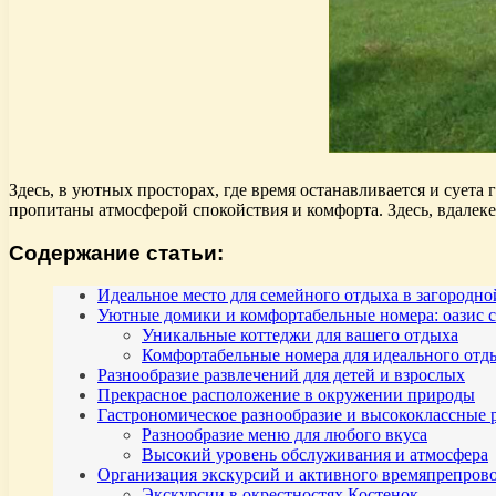
Здесь, в уютных просторах, где время останавливается и суета
пропитаны атмосферой спокойствия и комфорта. Здесь, вдалеке
Содержание статьи:
Идеальное место для семейного отдыха в загородн
Уютные домики и комфортабельные номера: оазис 
Уникальные коттеджи для вашего отдыха
Комфортабельные номера для идеального отд
Разнообразие развлечений для детей и взрослых
Прекрасное расположение в окружении природы
Гастрономическое разнообразие и высококлассные 
Разнообразие меню для любого вкуса
Высокий уровень обслуживания и атмосфера
Организация экскурсий и активного времяпрепров
Экскурсии в окрестностях Костенок