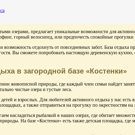
са
ыми озерами, предлагает уникальные возможности для активног
ерфинг, горный велосипед, или предпочесть спокойные прогул
 возможность отдохнуть от повседневных забот. База отдыха пр
остя. Вы сможете попробовать настоящую деревенскую кухню, о
ыха в загородной базе «Костенки»
нии живописной природы, где каждый член семьи найдет занятие
тально чистые озера и густые леса.
 детей и взрослых. Для любителей активного отдыха у нас есть
лощадках, а также отправиться на прогулку по окрестностям на 
агаем насладиться рыбалкой в наших озерах, где обитает множе
рироды. На базе «Костенки» есть также детская площадка, где м