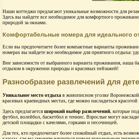
Наши коттеджи предлагают уникальные возможности для релак
Здесь вы найдете все необходимое для комфортного проживани
природой за окнами.
Комфортабельные номера для идеального о
Если вы предпочитаете более компактные варианты проживани
номерах вы найдете все необходимое для приятного отдыха: уд
Вне зависимости от выбранного варианта проживания, наша ба
отдыхом в окружении природы и красивых пейзажей!
Разнообразие развлечений для дет
Уникальное место отдыха
в живописном уголке Воронежской о
красивых краевидных местах, где можно насладиться красотой 
Здесь предлагается
широкий выбор развлечений
, которые по
футбол, волейбол, баскетбол и теннис. Взрослые могут наслад
детской площадки с качелями, горками и песочницей.
Для тех, кто предпочитает более спокойный отдых, есть возмо
классы, где вы сможете научиться новым рукодельным техник