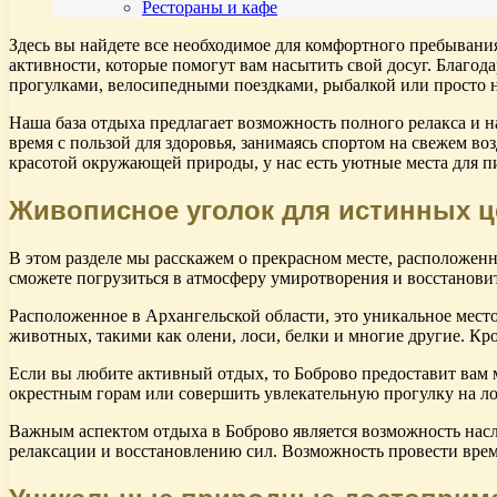
Рестораны и кафе
Здесь вы найдете все необходимое для комфортного пребывани
активности, которые помогут вам насытить свой досуг. Благо
прогулками, велосипедными поездками, рыбалкой или просто 
Наша база отдыха предлагает возможность полного релакса и н
время с пользой для здоровья, занимаясь спортом на свежем во
красотой окружающей природы, у нас есть уютные места для п
Живописное уголок для истинных 
В этом разделе мы расскажем о прекрасном месте, расположенн
сможете погрузиться в атмосферу умиротворения и восстанов
Расположенное в Архангельской области, это уникальное мест
животных, такими как олени, лоси, белки и многие другие. Кр
Если вы любите активный отдых, то Боброво предоставит вам 
окрестным горам или совершить увлекательную прогулку на лод
Важным аспектом отдыха в Боброво является возможность насл
релаксации и восстановлению сил. Возможность провести время