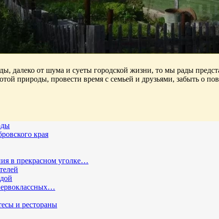
ды, далеко от шума и суеты городской жизни, то мы рады предс
отой природы, провести время с семьей и друзьями, забыть о по
оды
ровского края
ния в прекрасном уголке…
телей
одой
 первоклассных…
тесы и рестораны