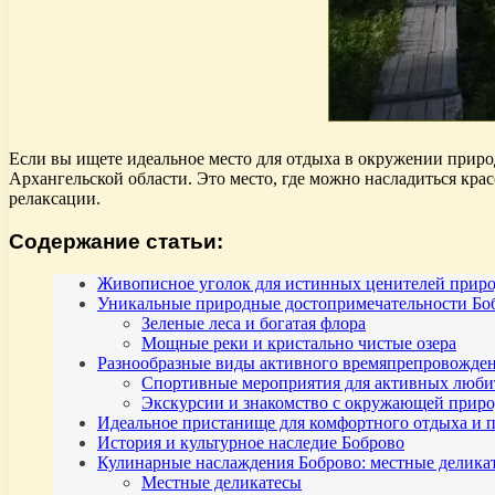
Если вы ищете идеальное место для отдыха в окружении приро
Архангельской области. Это место, где можно насладиться крас
релаксации.
Содержание статьи:
Живописное уголок для истинных ценителей прир
Уникальные природные достопримечательности Боб
Зеленые леса и богатая флора
Мощные реки и кристально чистые озера
Разнообразные виды активного времяпрепровожде
Спортивные мероприятия для активных люби
Экскурсии и знакомство с окружающей прир
Идеальное пристанище для комфортного отдыха и
История и культурное наследие Боброво
Кулинарные наслаждения Боброво: местные делика
Местные деликатесы