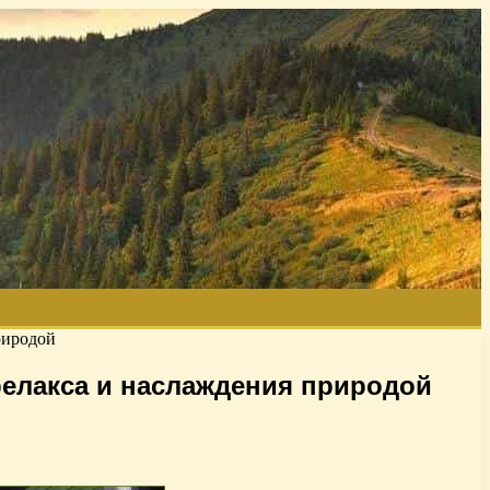
риродой
релакса и наслаждения природой