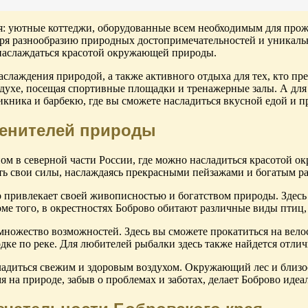
я: уютные коттеджи, оборудованные всем необходимым для прожи
даря разнообразию природных достопримечательностей и уникал
наслаждаться красотой окружающей природы.
аслаждения природой, а также активного отдыха для тех, кто пр
здухе, посещая спортивные площадки и тренажерные залы. А для 
икника и барбекю, где вы сможете насладиться вкусной едой и 
ценителей природы
ом в северной части России, где можно насладиться красотой о
ить свои силы, наслаждаясь прекрасными пейзажами и богатым 
о привлекает своей живописностью и богатством природы. Здес
оме того, в окрестностях Боброво обитают различные виды птиц,
множество возможностей. Здесь вы сможете прокатиться на вел
ке по реке. Для любителей рыбалки здесь также найдется отлич
адиться свежим и здоровым воздухом. Окружающий лес и близост
 на природе, забыв о проблемах и заботах, делает Боброво идеа