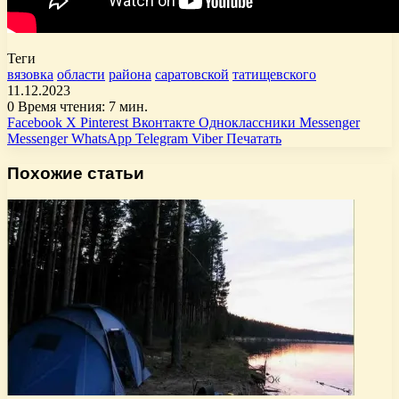
Теги
вязовка
области
района
саратовской
татищевского
11.12.2023
0
Время чтения: 7 мин.
Facebook
X
Pinterest
Вконтакте
Одноклассники
Messenger
Messenger
WhatsApp
Telegram
Viber
Печатать
Похожие статьи