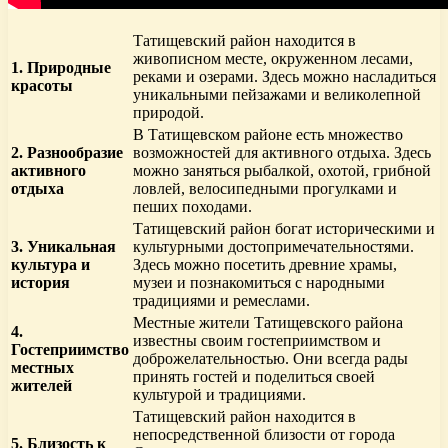
Татищевский район находится в
живописном месте, окруженном лесами,
1. Природные
реками и озерами. Здесь можно насладиться
красоты
уникальными пейзажами и великолепной
природой.
В Татищевском районе есть множество
2. Разнообразие
возможностей для активного отдыха. Здесь
активного
можно заняться рыбалкой, охотой, грибной
отдыха
ловлей, велосипедными прогулками и
пеших походами.
Татищевский район богат историческими и
3. Уникальная
культурными достопримечательностями.
культура и
Здесь можно посетить древние храмы,
история
музеи и познакомиться с народными
традициями и ремеслами.
Местные жители Татищевского района
4.
известны своим гостеприимством и
Гостеприимство
доброжелательностью. Они всегда рады
местных
принять гостей и поделиться своей
жителей
культурой и традициями.
Татищевский район находится в
непосредственной близости от города
5. Близость к