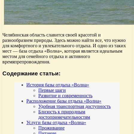
Челябинская область славится своей красотой и
разнообразием природы. Здесь можно найти все, что нужно
для комфортного и увлекательного отдыха. И одно из таких
мест — база отдыха «Волна», которая является идеальным
местом для семейного отдыха и активного
времяпрепровождения.
Содержание статьи:
История базы отдыха «Волна»
Первые шаги
Развитие и современность
Расположение базы отдыха «Волна»
Удобная транспортная доступность
Близость к природным
достопримечательностям
Услуги базы отдыха «Волна»
Проживание
Питание