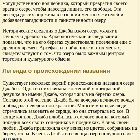
могущественного волшебника, который превратил своего
врага в озеро, чтобы навсегда лишить его свободы. Эта
легенда до сих пор жива в сознании местных жителей и
добавляет загадочности и таинственности озеру.
Исторические сведения о Джабыкском озере уходят в
глубокую древность. Археологические исследования
показали, что на его берегах существовали поселения еще с
древних времен. Артефакты, найденные в этих местах,
свидетельствуют о том, что озеро было важным центром
торговли и культурного обмена.
Легенда о происхождении названия
Существует несколько версий происхождения названия озера
Джабык. Одна из них связана с легендой о прекрасной
девушке по имени Джаба, которая жила на берегах озера.
Согласно этой легенде, Джаба была дочерью великого вождя
и обладала невероятной красотой. Многие молодые люди
стремились завоевать ее сердце, но она отвергала их все. В
конце концов, Джаба влюбилась в смелого воина, который
победил всех своих соперников в поединках. В знак своей
любви, Джаба предложила ему венец из цветов, собранных на
берегу озера. В честь Джабы и ее венца озеро получило свое
название.