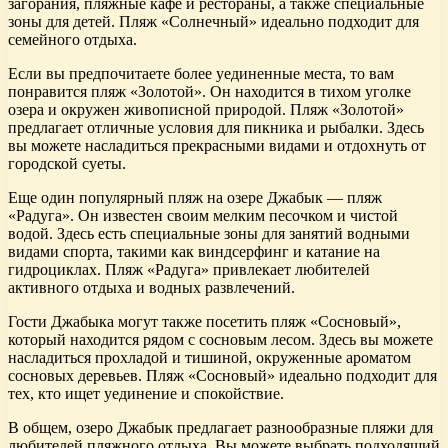
загорания, пляжные кафе и рестораны, а также специальные
зоны для детей. Пляж «Солнечный» идеально подходит для
семейного отдыха.
Если вы предпочитаете более уединенные места, то вам
понравится пляж «Золотой». Он находится в тихом уголке
озера и окружен живописной природой. Пляж «Золотой»
предлагает отличные условия для пикника и рыбалки. Здесь
вы можете насладиться прекрасными видами и отдохнуть от
городской суеты.
Еще один популярный пляж на озере Джабык — пляж
«Радуга». Он известен своим мелким песочком и чистой
водой. Здесь есть специальные зоны для занятий водными
видами спорта, такими как виндсерфинг и катание на
гидроциклах. Пляж «Радуга» привлекает любителей
активного отдыха и водных развлечений.
Гости Джабыка могут также посетить пляж «Сосновый»,
который находится рядом с сосновым лесом. Здесь вы можете
насладиться прохладой и тишиной, окруженные ароматом
сосновых деревьев. Пляж «Сосновый» идеально подходит для
тех, кто ищет уединение и спокойствие.
В общем, озеро Джабык предлагает разнообразные пляжи для
любителей пляжного отдыха. Вы можете выбрать подходящий