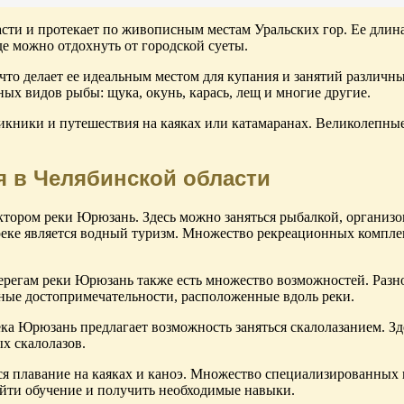
ти и протекает по живописным местам Уральских гор. Ее длина 
е можно отдохнуть от городской суеты.
 что делает ее идеальным местом для купания и занятий различ
ных видов рыбы: щука, окунь, карась, лещ и многие другие.
икники и путешествия на каяках или катамаранах. Великолепны
я в Челябинской области
ром реки Юрюзань. Здесь можно заняться рыбалкой, организова
еке является водный туризм. Множество рекреационных комплек
ерегам реки Юрюзань также есть множество возможностей. Разн
рные достопримечательности, расположенные вдоль реки.
река Юрюзань предлагает возможность заняться скалолазанием. З
х скалолазов.
ся плавание на каяках и каноэ. Множество специализированны
ойти обучение и получить необходимые навыки.