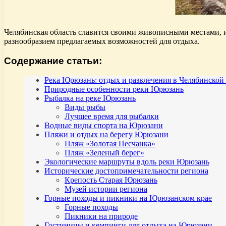
Челябинская область славится своими живописными местами, и
разнообразием предлагаемых возможностей для отдыха.
Содержание статьи:
Река Юрюзань: отдых и развлечения в Челябинской
Природные особенности реки Юрюзань
Рыбалка на реке Юрюзань
Виды рыбы
Лучшее время для рыбалки
Водные виды спорта на Юрюзани
Пляжи и отдых на берегу Юрюзани
Пляж «Золотая Песчанка»
Пляж «Зеленый берег»
Экологические маршруты вдоль реки Юрюзань
Исторические достопримечательности региона
Крепость Старая Юрюзань
Музей истории региона
Горные походы и пикники на Юрюзанском крае
Горные походы
Пикники на природе
Гостиницы и кемпинги для отдыха на Юрюзани