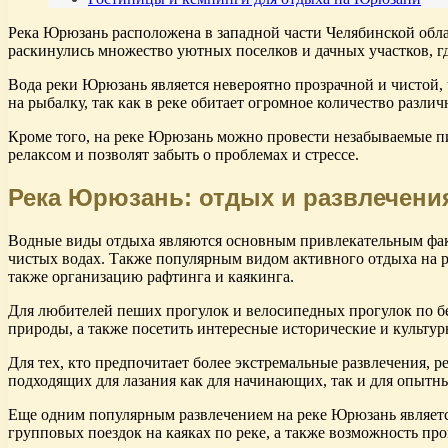
Река Юрюзань расположена в западной части Челябинской облас
раскинулись множество уютных поселков и дачных участков, гд
Вода реки Юрюзань является невероятно прозрачной и чистой,
на рыбалку, так как в реке обитает огромное количество различ
Кроме того, на реке Юрюзань можно провести незабываемые п
релаксом и позволят забыть о проблемах и стрессе.
Река Юрюзань: отдых и развлечени
Водные виды отдыха являются основным привлекательным факто
чистых водах. Также популярным видом активного отдыха на р
также организацию рафтинга и каякинга.
Для любителей пеших прогулок и велосипедных прогулок по б
природы, а также посетить интересные исторические и культу
Для тех, кто предпочитает более экстремальные развлечения, 
подходящих для лазания как для начинающих, так и для опытны
Еще одним популярным развлечением на реке Юрюзань являет
групповых поездок на каяках по реке, а также возможность пр