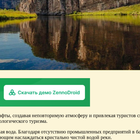
ты, создавая неповторимую атмосферу и привлекая туристов сво
ологического туризма.
ая вода. Благодаря отсутствию промышленных предприятий в бас
ающим наслаждаться кристально чистой водой реки.