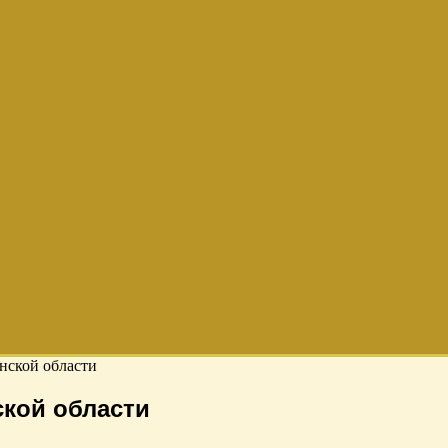
нской области
кой области