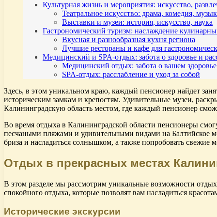
Культурная жизнь и мероприятия: искусство, развл
Театральное искусство: драма, комедия, музы
Выставки и музеи: история, искусство, наука
Гастрономический туризм: наслаждение кулинарн
Вкусная и разнообразная кухня региона
Лучшие рестораны и кафе для гастрономическ
Медицинский и SPA-отдых: забота о здоровье и ра
Медицинский отдых: забота о вашем здоровье
SPA-отдых: расслабление и уход за собой
Здесь, в этом уникальном краю, каждый пенсионер найдет зан
историческим замкам и крепостям. Удивительные музеи, раск
Калининградскую область местом, где каждый пенсионер сможе
Во время отдыха в Калининградской области пенсионеры смог
песчаными пляжами и удивительными видами на Балтийское мо
бриза и насладиться солнышком, а также попробовать свежие 
Отдых в прекрасных местах Калини
В этом разделе мы рассмотрим уникальные возможности отдыха
спокойного отдыха, которые позволят вам насладиться красот
Исторические экскурсии