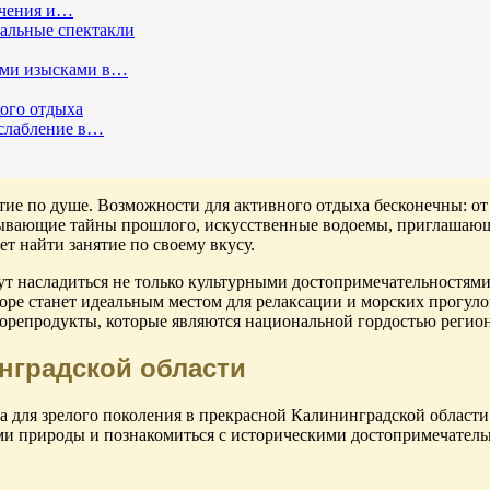
ечения и…
кальные спектакли
ыми изысками в…
ого отдыха
сслабление в…
ятие по душе. Возможности для активного отдыха бесконечны: о
рывающие тайны прошлого, искусственные водоемы, приглашающи
т найти занятие по своему вкусу.
ут насладиться не только культурными достопримечательностям
ре станет идеальным местом для релаксации и морских прогуло
морепродукты, которые являются национальной гордостью регион
нградской области
 для зрелого поколения в прекрасной Калининградской области.
ами природы и познакомиться с историческими достопримечатель