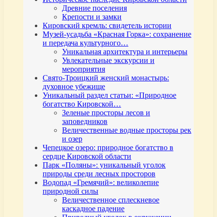
Древние поселения
Крепости и замки
Кировский кремль: свидетель истории
Музей-усадьба «Красная Горка»: сохранение
и передача культурного…
Уникальная архитектура и интерьеры
Увлекательные экскурсии и
мероприятия
Свято-Троицкий женский монастырь:
духовное убежище
Уникальный раздел статьи: «Природное
богатство Кировской…
Зеленые просторы лесов и
заповедников
Величественные водные просторы рек
и озер
Чепецкое озеро: природное богатство в
сердце Кировской области
Парк «Поляны»: уникальный уголок
природы среди лесных просторов
Водопад «Гремячий»: великолепие
природной силы
Величественное сплескневое
каскадное падение