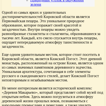
Природный уголок в окружении
зелени
Одной из самых ярких и удивительных
достопримечательностей Кировской области является
Первомайская пещера. Это уникальное природное
образование, которое поражает своей красотой и
загадочностью. Внутри пещеры можно увидеть
разнообразные сталактиты и сталагмиты, образовавшиеся за
тысячи лет. Каждый, кто смело спускается внутрь пещеры,
ощущает непередаваемую атмосферу таинственности и
загадочности.
Еще одним удивительным местом, которое стоит посетить в
Кировской области, является Кижский Погост. Этот древний
монастырь, расположенный на острове Кижи, является одним
из самых значимых памятников деревянного зодчества.
Уникальная архитектура, сочетающая в себе элементы
русского и скандинавского стилей, делает Кижский Погост
неповторимым и незабываемым местом.
Не менее интересным является исторический комплекс
«Деревня Макарьево», который представляет собой музей под
открытым небом. Здесь можно погрузиться в атмосферу
деревенской жизни прошлых веков, познакомиться с
народными промыслами и ремеслами, а также увидеть