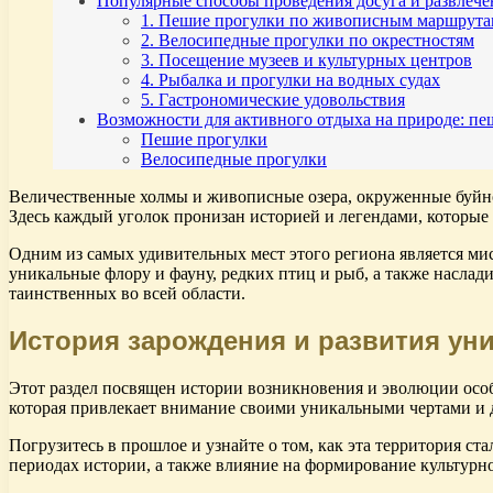
Популярные способы проведения досуга и развлеч
1. Пешие прогулки по живописным маршрута
2. Велосипедные прогулки по окрестностям
3. Посещение музеев и культурных центров
4. Рыбалка и прогулки на водных судах
5. Гастрономические удовольствия
Возможности для активного отдыха на природе: п
Пешие прогулки
Велосипедные прогулки
Величественные холмы и живописные озера, окруженные буйной
Здесь каждый уголок пронизан историей и легендами, которые 
Одним из самых удивительных мест этого региона является мис
уникальные флору и фауну, редких птиц и рыб, а также наслад
таинственных во всей области.
История зарождения и развития ун
Этот раздел посвящен истории возникновения и эволюции особо
которая привлекает внимание своими уникальными чертами и 
Погрузитесь в прошлое и узнайте о том, как эта территория с
периодах истории, а также влияние на формирование культурно