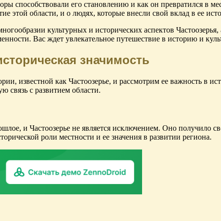
торы способствовали его становлению и как он превратился в ме
ие этой области, и о людях, которые внесли свой вклад в ее ист
многообразии культурных и исторических аспектов Частоозерья, а
ности. Вас ждет увлекательное путешествие в историю и культ
историческая значимость
ии, известной как Частоозерье, и рассмотрим ее важность в исто
ю связь с развитием области.
ошлое, и Частоозерье не является исключением. Оно получило с
торической роли местности и ее значения в развитии региона.