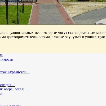
ство удивительных мест, которые могут стать идеальным местом
ыми достопримечательностями, а также окунуться в уникальную 
на
ачимость
естах Курганской…
наследия…
: озера, леса и…
ья