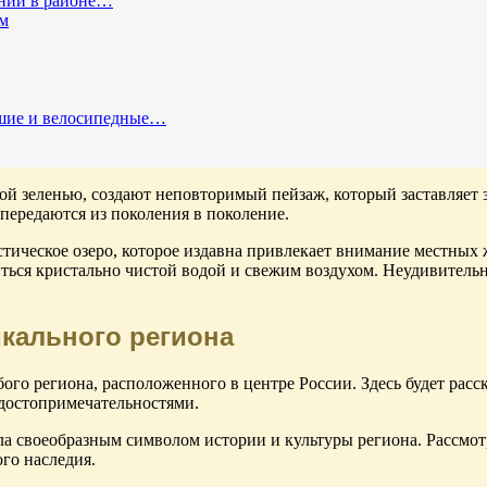
ений в районе…
м
ешие и велосипедные…
 зеленью, создают неповторимый пейзаж, который заставляет з
передаются из поколения в поколение.
тическое озеро, которое издавна привлекает внимание местных 
иться кристально чистой водой и свежим воздухом. Неудивительн
икального региона
го региона, расположенного в центре России. Здесь будет расск
достопримечательностями.
тала своеобразным символом истории и культуры региона. Рассмо
го наследия.