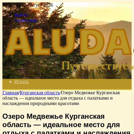
Пятница , 7 Август 2026
Войти
Switch skin
Искать
Главная
/
Курганская область
/
Озеро Медвежье Курганская
область — идеальное место для отдыха с палатками и
наслаждения природными красотами
Озеро Медвежье Курганская
область — идеальное место для
отдыха с палатками и наслаждения