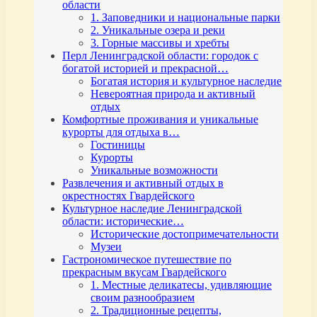
области
1. Заповедники и национальные парки
2. Уникальные озера и реки
3. Горные массивы и хребты
Перл Ленинградской области: городок с
богатой историей и прекрасной…
Богатая история и культурное наследие
Невероятная природа и активный
отдых
Комфортные проживания и уникальные
курорты для отдыха в…
Гостиницы
Курорты
Уникальные возможности
Развлечения и активный отдых в
окрестностях Гвардейского
Культурное наследие Ленинградской
области: исторические…
Исторические достопримечательности
Музеи
Гастрономическое путешествие по
прекрасным вкусам Гвардейского
1. Местные деликатесы, удивляющие
своим разнообразием
2. Традиционные рецепты,