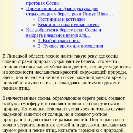
протоках Сосны
Проживание и инфраструктура для
отдыхающих у берега реки Пинус Пinea…
Гостиницы и коттеджи
Кемпинг и палаточные лагеря
Как добраться к берегу реки Сосна и
выбрать идеальное время для…
1. Выбор транспорта
2. Лучшее время для посещения
В Липецкой области можно найти такую реку, где сосны,
словно стражи природы, украшают ее берега. Это место
становится идеальным убежищем для тех, кто ищет уединения
и возможности насладиться красотой окружающей природы.
Здесь, под зелеными ветвями сосен, можно провести время с
пользой для души и тела, наслаждаясь чистым воздухом и
пением птиц.
Величественные сосны, обрамляющие берега реки, создают
особую атмосферу и позволяют полностью погрузиться в
природу. Их мощные стволы и густая хвоя не только служат
надежной защитой от солнца, но и создают уютное
пространство для отдыха и размышлений. Под тенью сосен
можно устроить пикник с семьей или друзьями, насладиться
шумом реки и пение птиц, испытать гармонию с природой,