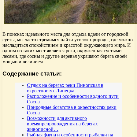
В поисках идеального места для отдыха вдали от городской
суеты, мы часто стремимся найти уголок природы, где можно
насладиться спокойствием и красотой окружающего мира. И
одним из таких мест является река, окруженная густыми
лесами, где сосны и другие деревья украшают берега своей
мощью и величием.
Содержание статьи:
Отдых на берегах реки Пинопская в
окрестностях Липецка
Расположение и особенности водного пути
Сосна
Природные богатства в окрестностях реки
Сосна
Возможности для активного
времяпрепровождения на берегах
живописной…
Рыбная фауна и особенности рыбалки на