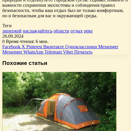
важности сохранения экосистемы и соблюдения правил
безопасности, чтобы ваш отдых был не только комфортным,
но и безопасным для вас и окружающей среды.
Теги
липецкой
наслаждайтесь
области
отдых
реке
26.09.2024
0
Время чтения: 6 мин.
Facebook
X
Pinterest
Вконтакте
Одноклассники
Messenger
Messenger
WhatsApp
Telegram
Viber
Печатать
Похожие статьи