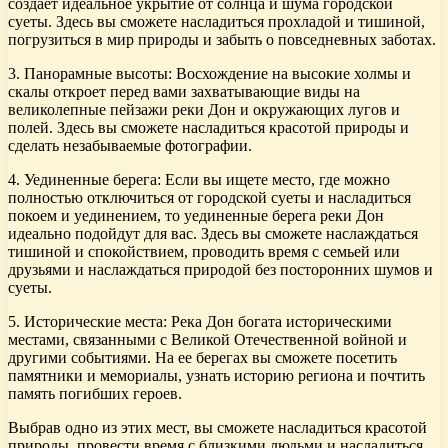
создает идеальное укрытие от солнца и шума городской
суеты. Здесь вы сможете насладиться прохладой и тишиной,
погрузиться в мир природы и забыть о повседневных заботах.
3. Панорамные высоты: Восхождение на высокие холмы и
скалы откроет перед вами захватывающие виды на
великолепные пейзажи реки Дон и окружающих лугов и
полей. Здесь вы сможете насладиться красотой природы и
сделать незабываемые фотографии.
4. Уединенные берега: Если вы ищете место, где можно
полностью отключиться от городской суеты и насладиться
покоем и уединением, то уединенные берега реки Дон
идеально подойдут для вас. Здесь вы сможете наслаждаться
тишиной и спокойствием, проводить время с семьей или
друзьями и наслаждаться природой без посторонних шумов и
суеты.
5. Исторические места: Река Дон богата историческими
местами, связанными с Великой Отечественной войной и
другими событиями. На ее берегах вы сможете посетить
памятники и мемориалы, узнать историю региона и почтить
память погибших героев.
Выбрав одно из этих мест, вы сможете насладиться красотой
природы, провести время с близкими людьми и насладиться