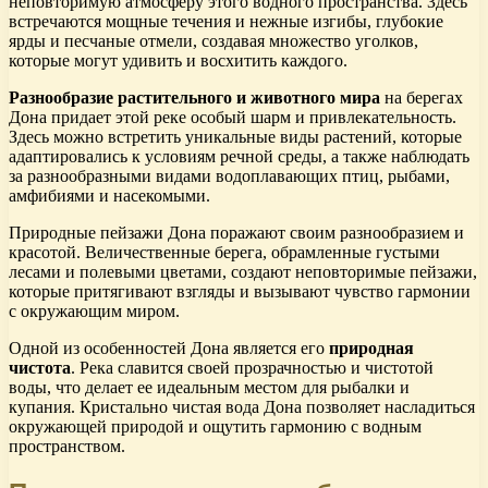
неповторимую атмосферу этого водного пространства. Здесь
встречаются мощные течения и нежные изгибы, глубокие
ярды и песчаные отмели, создавая множество уголков,
которые могут удивить и восхитить каждого.
Разнообразие растительного и животного мира
на берегах
Дона придает этой реке особый шарм и привлекательность.
Здесь можно встретить уникальные виды растений, которые
адаптировались к условиям речной среды, а также наблюдать
за разнообразными видами водоплавающих птиц, рыбами,
амфибиями и насекомыми.
Природные пейзажи Дона поражают своим разнообразием и
красотой. Величественные берега, обрамленные густыми
лесами и полевыми цветами, создают неповторимые пейзажи,
которые притягивают взгляды и вызывают чувство гармонии
с окружающим миром.
Одной из особенностей Дона является его
природная
чистота
. Река славится своей прозрачностью и чистотой
воды, что делает ее идеальным местом для рыбалки и
купания. Кристально чистая вода Дона позволяет насладиться
окружающей природой и ощутить гармонию с водным
пространством.