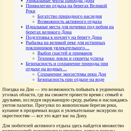
Уникальные черты природы Дона
Привилегии отдыха на берегах Великой
Реки
Богатство природного наследия
Возможность активного отдыха
Идеальные места для ночевки под небом на
берегах великого Дона
Подготовка к ночлегу на берегу Дона
Рыбалка на великой реке для истинных
поклонников увлекательного…
Выбор снастей и приманок
Техники ловли и секреты успеха
Безопасность и сохранение природы при
отдыхе на водных…
Сохранение экосистемы реки Дон
Безопасность при отдыхе на воде
Поездка на Дон — это возможность побывать в уединенных
уголках области, где вы сможете провести время с семьей и
друзьями, исследуя окружающую среду, рыбача и наслаждаясь
уютом палатки. Прогулки по живописным берегам реки,
купание в прозрачных водах и увлекательные экскурсии по
окрестностям — все это ждет вас на Дону.
Для любителей активного отдыха здесь найдется множество
возможностей: велосипедные прогулки, горные походы,