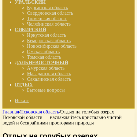
УРАЛЬСКИЙ
Курганская область
Свердловская область
Тюменская область
Челябинская область
СИБИРСКИЙ
Иркутская область
Кемеровская область
Новосибирская область
Омская область
Томская область
ДАЛЬНЕВОСТОЧНЫЙ
Амурская область
Магаданская область
Сахалинская область
ОТДЫХ
Бытовые вопросы
Искать
Главная
/
Псковская область
/
Отдых на голубых озерах
Псковской области — наслаждайтесь кристально чистой
водой и бескрайними просторами природы
Отдых на голубых озерах