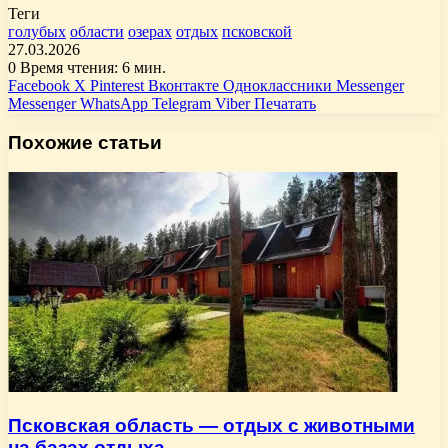
Теги
голубых
области
озерах
отдых
псковской
27.03.2026
0
Время чтения: 6 мин.
Facebook
X
Pinterest
Вконтакте
Одноклассники
Messenger
Messenger
WhatsApp
Telegram
Viber
Печатать
Похожие статьи
Псковская область — отдых с животными
на базах отдыха