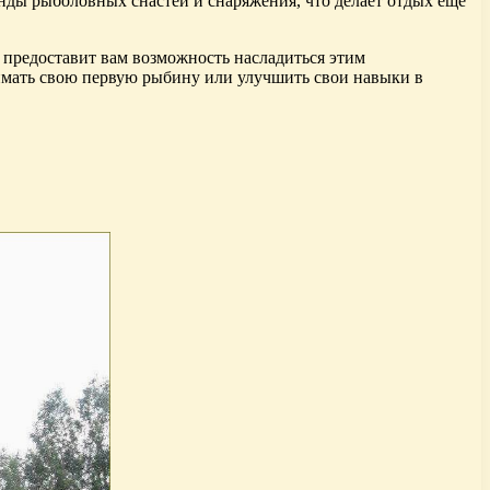
енды рыболовных снастей и снаряжения, что делает отдых еще
ь предоставит вам возможность насладиться этим
оймать свою первую рыбину или улучшить свои навыки в