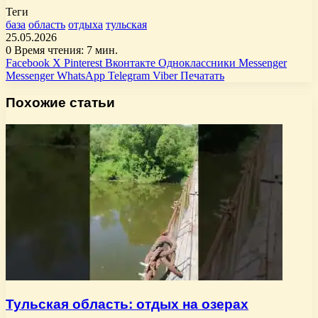
Теги
база
область
отдыха
тульская
25.05.2026
0
Время чтения: 7 мин.
Facebook
X
Pinterest
Вконтакте
Одноклассники
Messenger
Messenger
WhatsApp
Telegram
Viber
Печатать
Похожие статьи
Тульская область: отдых на озерах