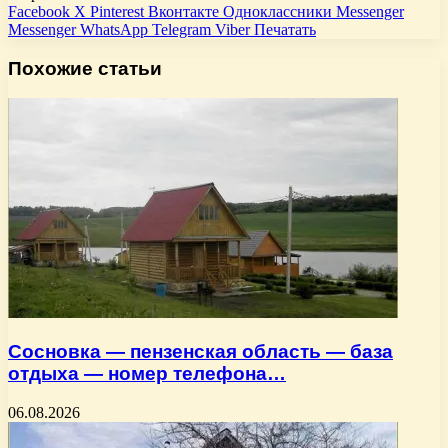
Facebook
X
Pinterest
Вконтакте
Одноклассники
Messenger
Messenger
WhatsApp
Telegram
Viber
Печатать
Похожие статьи
Сосновка — пензенская область — база
отдыха — номер телефона…
06.08.2026