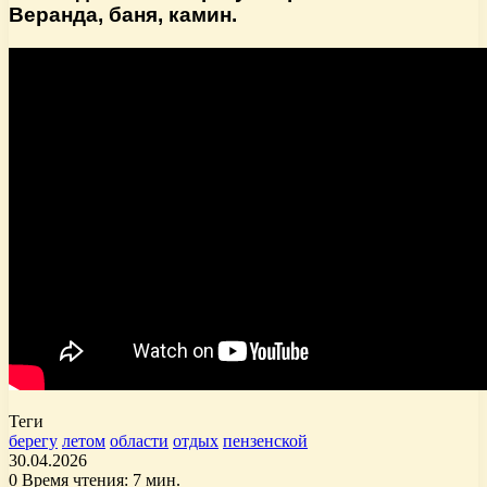
Веранда, баня, камин.
Теги
берегу
летом
области
отдых
пензенской
30.04.2026
0
Время чтения: 7 мин.