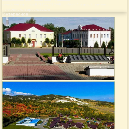
самарской
свердловской
тверской
саратовской
тульской
тамбовской
челябинской
ярославской
Интересное