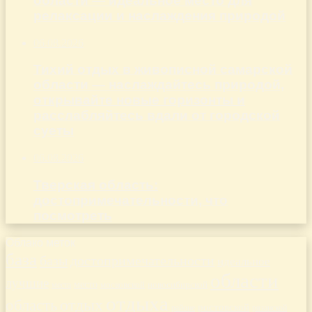
области — идеальное место для
релаксации и наслаждения природой
06.08.2026
Тихий отдых в живописной самарской
области — наслаждайтесь природой,
открывайте новые горизонты и
расслабляйтесь вдали от городской
суеты
06.08.2026
Тверская область:
достопримечательности, что
посмотреть
Облако меток
база
базы
достопримечательности
идеальное
области
лучшие
место
новосибирской
места
московской
отдыха
отдых
область
ростовской
рязанской
районе