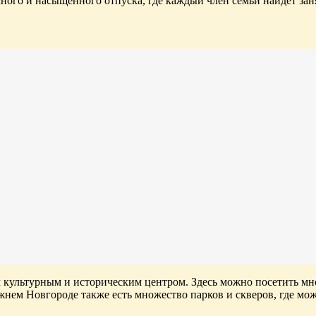
сного и насыщенного отпуска, где каждый член семьи найдет зан
культурным и историческим центром. Здесь можно посетить множ
ижнем Новгороде также есть множество парков и скверов, где мо