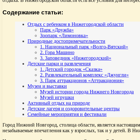
отдыха. В Нижегородской области есть все условия для интере
Содержание статьи:
Отдых с ребенком в Нижегородской области
Парк «Дружба»
Зоопарк «Лимоновка»
Природные достопримечательности
1. Национальный парк «Волго-Вятский»
2. Гора Машино
3. Заповедник «Нижегородский»
Детские парки и развлечения
1. Детский городок «Сказка»
2. Развлекательный комплекс «Джунгли»
3. Парк аттракционов «Аттракциония»
Музеи и выставки
Музей истории города Нижнего Новгорода
Музей игрушки
Активный отдых на природе
Детские лагеря и оздоровительные центры
Семейные мероприятия и фестивали
Город Нижний Новгород, столица области, является настоящим 
незабываемые впечатления как у взрослых, так и у детей. В Н