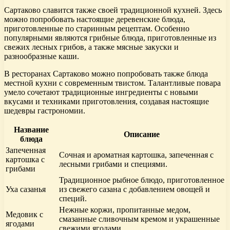
Сартаково славится также своей традиционной кухней. Здесь
можно попробовать настоящие деревенские блюда,
приготовленные по старинным рецептам. Особенно
популярными являются грибные блюда, приготовленные из
свежих лесных грибов, а также мясные закуски и
разнообразные каши.
В ресторанах Сартаково можно попробовать также блюда
местной кухни с современным твистом. Талантливые повара
умело сочетают традиционные ингредиенты с новыми
вкусами и техниками приготовления, создавая настоящие
шедевры гастрономии.
Название
Описание
блюда
Запеченная
Сочная и ароматная картошка, запеченная с
картошка с
лесными грибами и специями.
грибами
Традиционное рыбное блюдо, приготовленное
Уха сазанья
из свежего сазана с добавлением овощей и
специй.
Нежные коржи, пропитанные медом,
Медовик с
смазанные сливочным кремом и украшенные
ягодами
свежими ягодами.