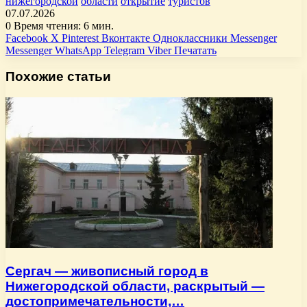
нижегородской
области
открытие
туристов
07.07.2026
0
Время чтения: 6 мин.
Facebook
X
Pinterest
Вконтакте
Одноклассники
Messenger
Messenger
WhatsApp
Telegram
Viber
Печатать
Похожие статьи
Сергач — живописный город в
Нижегородской области, раскрытый —
достопримечательности,…