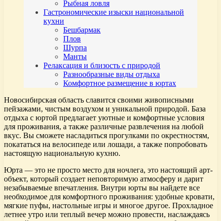
Рыбная ловля
Гастрономические изыски национальной
кухни
Бешбармак
Плов
Шурпа
Манты
Релаксация и близость с природой
Разнообразные виды отдыха
Комфортное размещение в юртах
Новосибирская область славится своими живописными
пейзажами, чистым воздухом и уникальной природой. База
отдыха с юртой предлагает уютные и комфортные условия
для проживания, а также различные развлечения на любой
вкус. Вы сможете насладиться прогулками по окрестностям,
покататься на велосипеде или лошади, а также попробовать
настоящую национальную кухню.
Юрта — это не просто место для ночлега, это настоящий арт-
объект, который создает неповторимую атмосферу и дарит
незабываемые впечатления. Внутри юрты вы найдете все
необходимое для комфортного проживания: удобные кровати,
мягкие пуфы, настольные игры и многое другое. Прохладное
летнее утро или теплый вечер можно провести, наслаждаясь