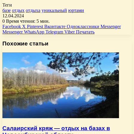
Теги
базе
отдых
отдыха
уникальный
юртами
12.04.2024
0
Время чтения: 5 мин.
Facebook
X
Pinterest
Вконтакте
Одноклассники
Messenger
Messenger
WhatsApp
Telegram
Viber
Печатать
Похожие статьи
Салаирский кряж — отдых на базах в